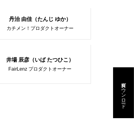
丹治 由佳（たんじ ゆか）
カチメン！プロダクトオーナー
井場 辰彦（いば たつひこ）
FairLenz プロダクトオーナー
資料ダウンロード