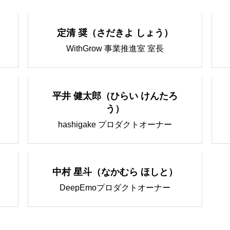
会社情報
定清 奨（さだきよ しょう）
WithGrow 事業推進室 室長
プロダクト
平井 健太郎（ひらい けんたろ
う）
hashigake プロダクトオーナー
メンバー
中村 星斗（なかむら ほしと）
お知らせ
DeepEmoプロダクトオーナー