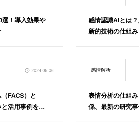
会社情報
10選！導入効果や
感情認識AIとは
介
新的技術の仕組み
プロダクト
感情解析
2024.05.06
メンバー
（FACS）と
表情分析の仕組み
みと活用事例を紹
係、最新の研究事
お知らせ
を紹介