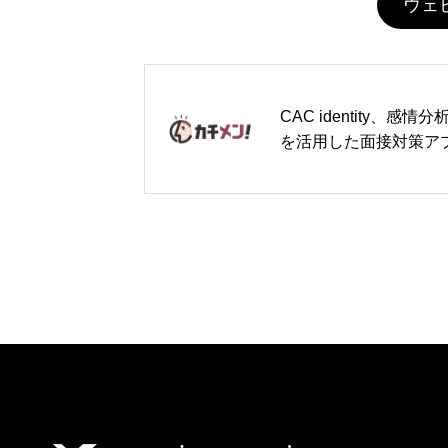
ウェ
CAC identity、感情分析
を活用した面接対策ア
「カチメン！」が好調
iOS版が累計2万6,000
ンロードを突破し、Andr
版も提供開始