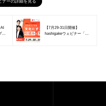
ビナーの詳細を見る
AI
【7月29-31日開催】
プリ
hashigakeウェビナー「リ
、
スキリングを文化にするた
ダウ
めの仕組みと実践例」
oid