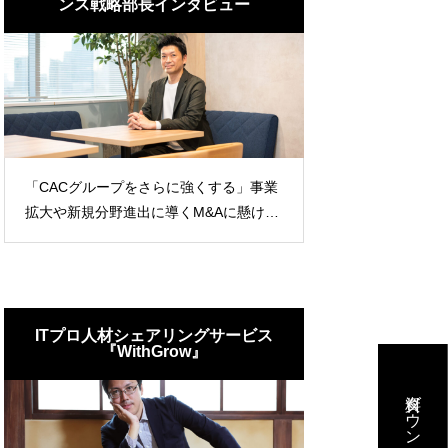
ンス戦略部長インタビュー
「CACグループをさらに強くする」事業
拡大や新規分野進出に導くM&Aに懸ける
想い
グサービス
事業開発 特別対談
』
資料ダウンロード