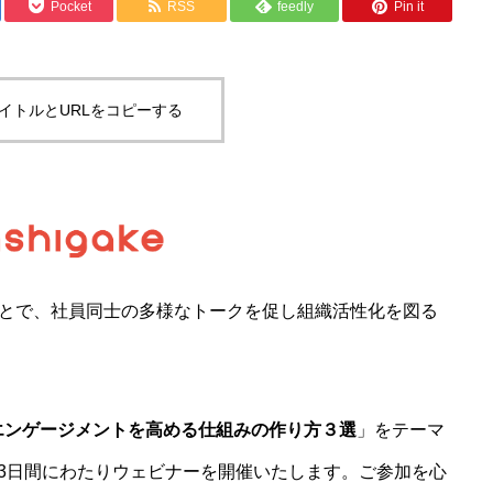
Pocket
RSS
feedly
Pin it
イトルとURLをコピーする
会社情報
プロダクト
すことで、社員同士の多様なトークを促し組織活性化を図る
ITプロ人材シェアリン
『WithGrow
メンバー
エンゲージメントを高める仕組みの作り方３選
」をテーマ
の3日間にわたりウェビナーを開催いたします。ご参加を心