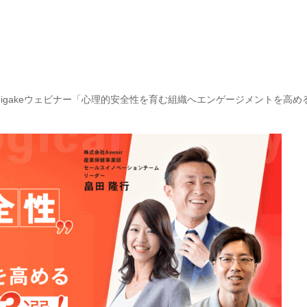
hashigakeウェビナー「心理的安全性を育む組織へエンゲージメントを高