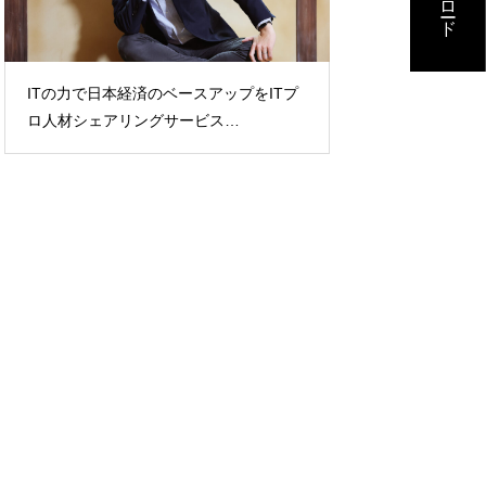
技術と発想を掛け算キーパーソンの対談
長
アップをITプ
から紐解くCAC流の新規事業開発
を“
ス
い思い